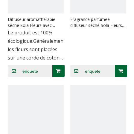
Diffuseur aromathérapie
Fragrance parfumée
séché Sola Fleurs avec
diffuseur séché Sola Fleurs
boîtes personnalisées
pour la fraîcheur d'air
Le produit est 100%
écologique.Généralement,
les fleurs sont placées
sur une corde de coton,
des bâtons de rotin et
enquête
enquête
des bâtons de fibres,
puis utilisées avec
l'aromathérapie.