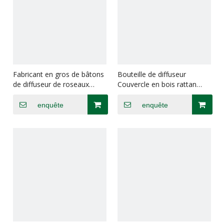
Fabricant en gros de bâtons
Bouteille de diffuseur
de diffuseur de roseaux
Couvercle en bois rattan
tissés indonésiens, branches
ratan parfum aromathérapie
de rotin de diffuseur de
bouteille haut de gamme
enquête
enquête
roseaux de qualité
d'exportation