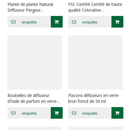
Plante de plante Natural
FSC Certifié Certifié de haute
Diffuseur Pergeur
qualité Colorative
Défurqueur Humidificateur
Decorative Diffuseur Rattan
Ball
enquête
enquête
Bouteilles de diffuseur
Flacons diffuseurs en verre
d'huile de parfum en verre
brun foncé de 50 ml
transparent
enquête
enquête