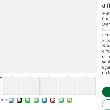
dif
Maté
Coul
Dia
La l
per
Prix
Nou
diff
de n
seul
égal
en f
 sur: