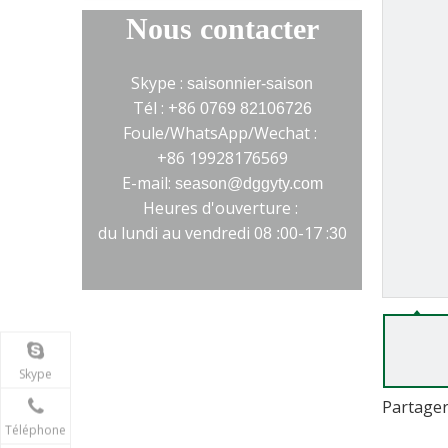
Nous contacter
Skype :
saisonnier-saison
Tél : +86
0769 82106726
Foule/WhatsApp/Wechat :
+86 19928176569
E-mail:
season@dggyty.com
Heures d'ouverture :
du lundi au vendredi 0
00-17 :
0
8 :
3
>
Skype
Partager
Téléphone