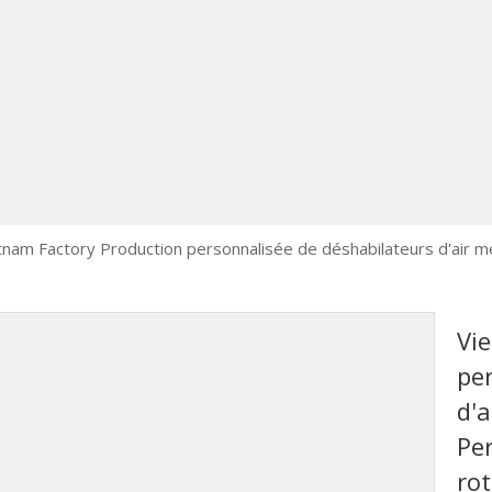
tnam Factory Production personnalisée de déshabilateurs d'air 
Vi
pe
d'
Per
rot