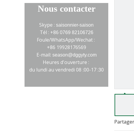
Nous contacter
Skype :
saisonnier-saison
Tél : +86
0769 82106726
Foule/WhatsApp/Wechat :
+86 19928176569
E-mail:
season@dggyty.com
Heures d'ouverture :
du lundi au vendredi 0
00-17 :
0
8 :
3
>
Partager