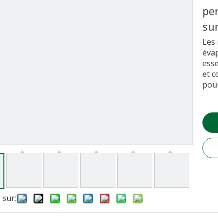
pe
sur
Les 
évap
esse
et c
pour
 sur: