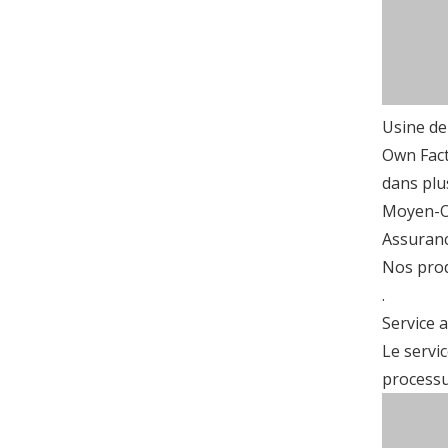
Usine de
Own Fact
dans plu
Moyen-Or
Assuranc
Nos prod
.
Service 
Le servic
processu