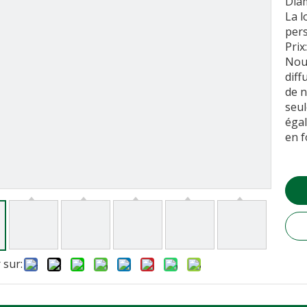
Dia
La l
per
Prix
Nou
diff
de n
seul
égal
en f
 sur: