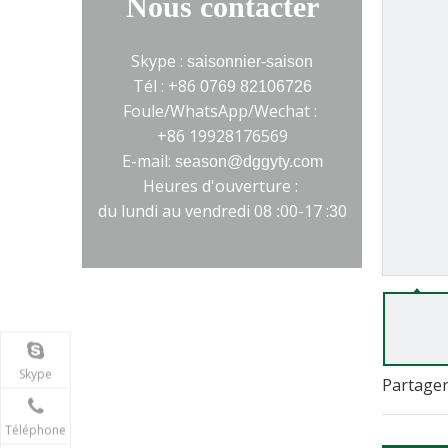
Nous contacter
Skype :
saisonnier-saison
Tél : +86
0769 82106726
Foule/WhatsApp/Wechat :
+86 19928176569
E-mail:
season@dggyty.com
Heures d'ouverture :
du lundi au vendredi 0
00-17 :
0
8 :
3
>
Skype
Partager
Téléphone