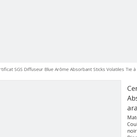
rtificat SGS Diffuseur Blue Arôme Absorbant Sticks Volatiles Tie à
Cer
Abs
ar
Maté
Coul
noir